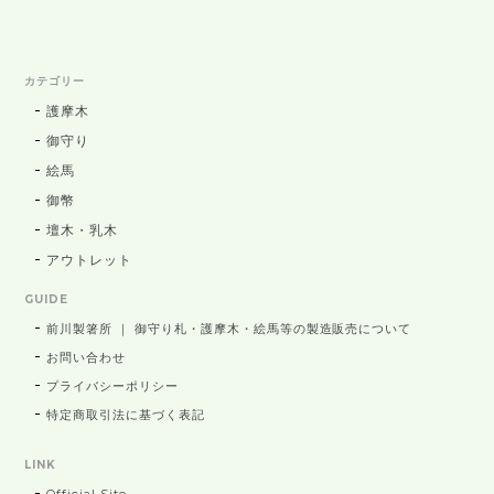
カテゴリー
護摩木
御守り
絵馬
御幣
壇木・乳木
アウトレット
GUIDE
前川製箸所 ｜ 御守り札・護摩木・絵馬等の製造販売について
お問い合わせ
プライバシーポリシー
特定商取引法に基づく表記
LINK
Official Site